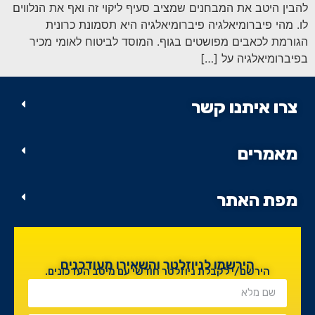
סמן קישורים
font_download
להבין היטב את המבחנים שמציב סעיף ליקוי זה ואף את הנלווים
לו. מהי פיברומיאלגיה פיברומיאלגיה היא תסמונת כרונית
לאפס
cached
הגורמת לכאבים מפושטים בגוף. המוסד לביטוח לאומי מכיר
את
בפיברומיאלגיה על […]
כל
האפשרויות
צרו איתנו קשר
מאמרים
מפת האתר
הירשמו לניוזלטר והשאירו מעודכנים
הירשם/י לקבלת ניוזלטר חודשי עם מיטב העדכונים.