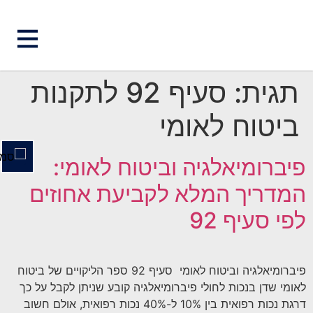
השבת את ההבזקים
visibility_off
תגית:
סעיף 92 לתקנות
סמן כותרות
title
ביטוח לאומי
צבע רקע
settings
זום (הקטנה)
zoom_out
פיברומיאלגיה וביטוח לאומי:
זום (הגדלה)
zoom_in
המדריך המלא לקביעת אחוזים
הקטנת גופן
remove_circle_outline
לפי סעיף 92
הגדלת גופן
add_circle_outline
גופן קריא
spellcheck
ניגודיות בהירה
פיברומיאלגיה וביטוח לאומי סעיף 92 ספר הליקויים של ביטוח
brightness_high
לאומי שדן בנכות לחולי פיברומיאלגיה קובע שניתן לקבל על כך
ניגודיות כהה
brightness_low
דרגת נכות רפואית בין 10% ל-40% נכות רפואית, אולם חשוב