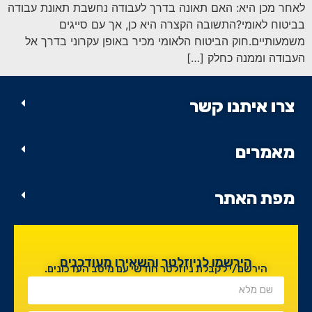
סמן קישורים
font_download
לאחר מכן היא: האם תאונה בדרך לעבודה נחשבת תאונת עבודה
בביטוח לאומי?התשובה הקצרה היא כן, אך עם סייגים
לאפס
cached
משמעותיים.חוק הביטוח הלאומי מכיר באופן עקרוני בדרך אל
את
העבודה וממנה כחלק […]
כל
האפשרויות
צרו איתנו קשר
מאמרים
מפת האתר
הירשמו לניוזלטר והשאירו מעודכנים
הירשם/י לקבלת ניוזלטר חודשי עם מיטב העדכונים.