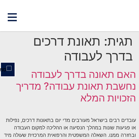
השבת את ההבזקים
visibility_off
תגית:
תאונת דרכים
סמן כותרות
title
בדרך לעבודה
צבע רקע
settings
זום (הקטנה)
zoom_out
האם תאונה בדרך לעבודה
זום (הגדלה)
zoom_in
נחשבת תאונת עבודה? מדריך
הקטנת גופן
remove_circle_outline
הזכויות המלא
הגדלת גופן
add_circle_outline
גופן קריא
spellcheck
ניגודיות בהירה
עובדים רבים בישראל מעורבים מדי יום בתאונות דרכים, נפילות
brightness_high
או פגיעות שונות במהלך הנסיעה או ההליכה למקום העבודה
ניגודיות כהה
brightness_low
ובחזרה ממנו. השאלה המשפטית והרפואית המרכזית שעולה מיד