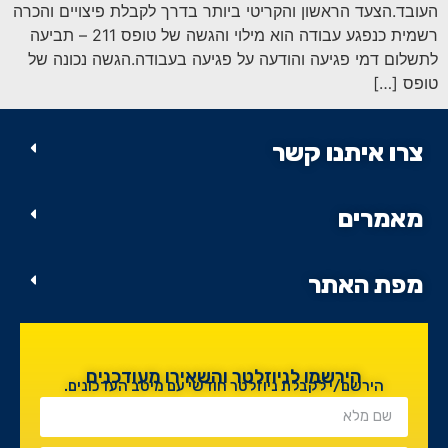
סמן קישורים
font_download
העובד.הצעד הראשון והקריטי ביותר בדרך לקבלת פיצויים והכרה
רשמית כנפגע עבודה הוא מילוי והגשה של טופס 211 – תביעה
לאפס
cached
לתשלום דמי פגיעה והודעה על פגיעה בעבודה.הגשה נכונה של
את
טופס […]
כל
האפשרויות
צרו איתנו קשר
מאמרים
מפת האתר
הירשמו לניוזלטר והשאירו מעודכנים
הירשם/י לקבלת ניוזלטר חודשי עם מיטב העדכונים.