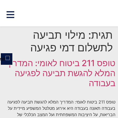
השבת את ההבזקים
visibility_off
תגית:
מילוי תביעה
סמן כותרות
title
לתשלום דמי פגיעה
צבע רקע
settings
זום (הקטנה)
zoom_out
טופס 211 ביטוח לאומי: המדריך
זום (הגדלה)
zoom_in
המלא להגשת תביעה לפגיעה
הקטנת גופן
remove_circle_outline
בעבודה
הגדלת גופן
add_circle_outline
גופן קריא
spellcheck
ניגודיות בהירה
טופס 211 ביטוח לאומי: המדריך המלא להגשת תביעה לפגיעה
brightness_high
בעבודה תאונה בעבודה היא אירוע מטלטל המשפיע מיידית על
ניגודיות כהה
brightness_low
הבריאות, על היציבות המשפחתית ועל המצב הכלכלי של