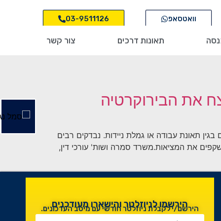
וואטסאפ
03-9511126
נסה
תאונות דרכים
צור קשר
צח את הבירוקרטיה
גין תאונת עבודה או גמלת ניידות. נבדקים רבים
קפים את המציאות.משרד סמרה ושות' עורכי דין,
הירשמו לניוזלטר והישארו מעודכנים
הירשם/י לקבלת ניוזלטר חודשי עם מיטב העדכונים.