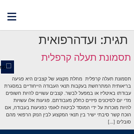
השבת את ההבזקים
visibility_off
תגית:
ועדהרפואית
סמן כותרות
title
צבע רקע
תסמונת תעלה קרפלית
settings
זום (הקטנה)
zoom_out
זום (הגדלה)
zoom_in
תסמונת תעלה קרפלית מחלת מקצוע של קצבים היא פגיעה
הקטנת גופן
remove_circle_outline
בריאותית המתרחשת בעקבות תנאי העבודה הייחודיים במסגרת
עבודתו באיטליז או במפעל לבשר. קצבים עשויים להיות חשופים
הגדלת גופן
add_circle_outline
מדי יום לסיכונים פיזיים כחלק מעבודתם. פגיעות אלו עשויות
גופן קריא
spellcheck
להיות מוכרות על ידי המוסד לביטוח לאומי כפגיעות בעבודה, אם
הוכח קשר סיבתי ישיר בין תנאי המקצוע לבין הנזק הרפואי מהם
ניגודיות בהירה
brightness_high
סובלים […]
ניגודיות כהה
brightness_low