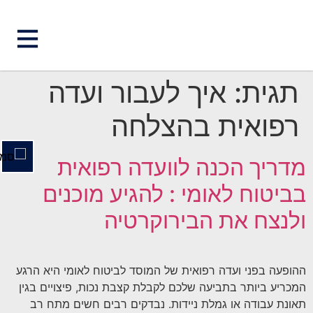
השבת את ההבזקים
visibility_off
תגית:
איך לעבור ועדה
סמן כותרות
title
רפואית בהצלחה
צבע רקע
settings
זום (הקטנה)
zoom_out
מדריך הכנה לוועדה רפואית
זום (הגדלה)
zoom_in
בביטוח לאומי : להגיע מוכנים
הקטנת גופן
remove_circle_outline
ולנצח את הבירוקרטיה
הגדלת גופן
add_circle_outline
גופן קריא
spellcheck
ניגודיות בהירה
ההופעה בפני ועדה רפואית של המוסד לביטוח לאומי היא הרגע
brightness_high
המכריע ביותר בתביעה שלכם לקבלת קצבת נכות, פיצויים בגין
ניגודיות כהה
brightness_low
תאונת עבודה או גמלת ניידות. נבדקים רבים חשים מתח רב