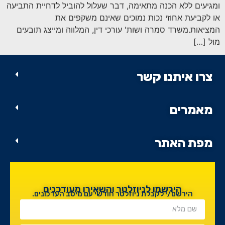
סמן קישורים
font_download
ומגיעים ללא הכנה מתאימה, דבר שעלול להוביל לדחיית התביעה
או לקביעת אחוזי נכות נמוכים שאינם משקפים את
לאפס
cached
המציאות.משרד סמרה ושות' עורכי דין, המלווה ומייצג תובעים
את
מול […]
כל
האפשרויות
צרו איתנו קשר
מאמרים
מפת האתר
הירשמו לניוזלטר והשאירו מעודכנים
הירשם/י לקבלת ניוזלטר חודשי עם מיטב העדכונים.