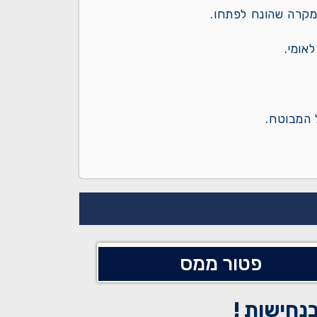
המקרה שהונח לפתחו.
אומי.
ל המבוטח.
פטור ממס
נחישות !